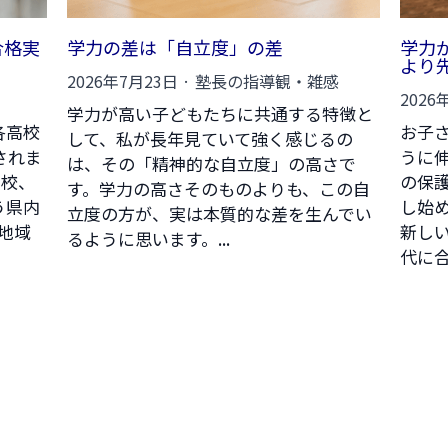
合格実
学力の差は「自立度」の差
学力
より
2026年7月23日
·
塾長の指導観・雑感
2026
学力が高い子どもたちに共通する特徴と
各高校
お子
して、私が長年見ていて強く感じるの
されま
うに
は、その「精神的な自立度」の高さで
高校、
の保
す。学力の高さそのものよりも、この自
う県内
し始
立度の方が、実は本質的な差を生んでい
地域
新し
るように思います。...
代に合.