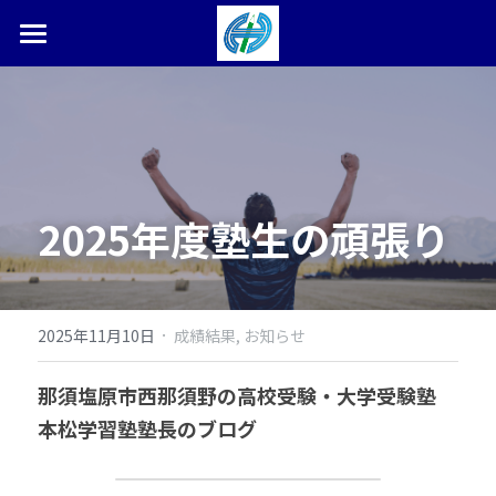
ホーム
塾長ブログ
本松学習塾とは
2025年度塾生の頑張り
合格体験記・実績
お問い合わせ
検索
·
2025年11月10日
成績結果,
お知らせ
0287-36-9450
那須塩原市西那須野の高校受験・大学受験塾　
本松学習塾塾長のブログ