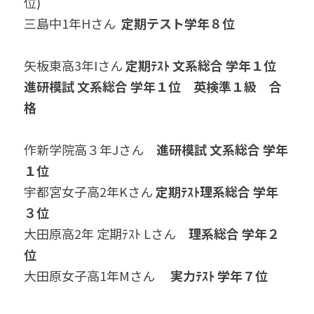
位)
三島中1年Hさん 
 定期テスト学年８位
矢板東高3年Iさん 
定期ﾃｽﾄ 文系総合 学年１位　
進研模試 文系総合 学年１位　英検準１級　合
格
作新学院高３年Jさん　
進研模試 文系総合 学年
１位
宇都宮女子高2年Kさん 
定期ﾃｽﾄ理系総合 学年
３位
大田原高2年 定期ﾃｽﾄ Lさん　
理系総合 学年２
位
大田原女子高1年Mさん　
 実力ﾃｽﾄ 学年７位