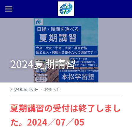
ホーム
塾長ブログ
本松学習塾とは
2024夏期講習
合格体験記・実績
お問い合わせ
検索
·
2024年6月25日
お知らせ
0287-36-9450
夏期講習の受付は終了しまし
た。2024／07／05