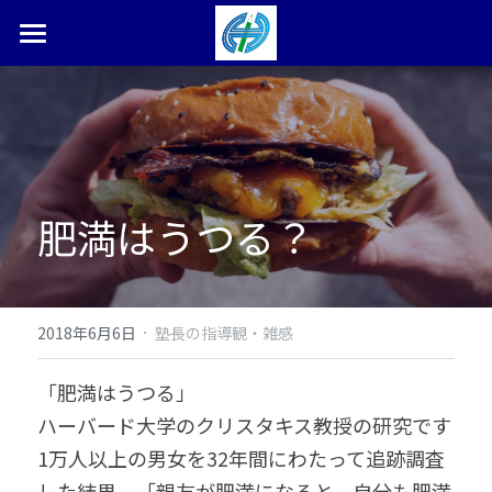
ホーム
塾長ブログ
本松学習塾とは
肥満はうつる？
合格体験記・実績
お問い合わせ
検索
·
2018年6月6日
塾長の指導観・雑感
0287-36-9450
「肥満はうつる」
ハーバード大学のクリスタキス教授の研究です
1万人以上の男女を32年間にわたって追跡調査
した結果、「親友が肥満になると、自分も肥満