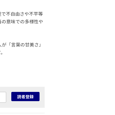
程で不自由さや不平等
当の意味での多様性や
人が「言葉の甘美さ」
す。
読者登録