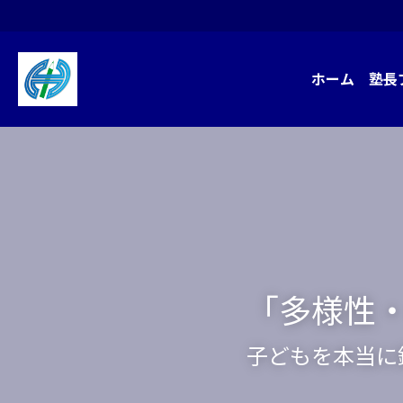
ホーム
塾長
「多様性
子どもを本当に