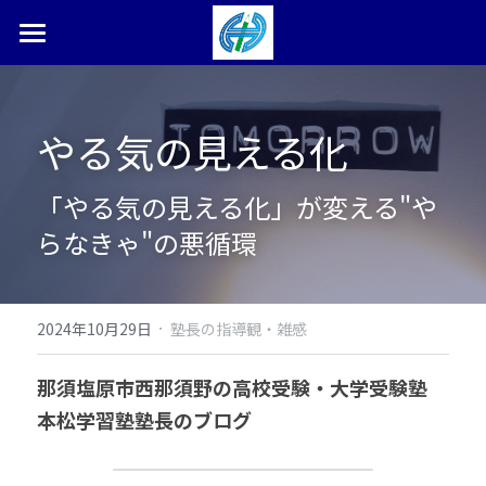
ホーム
塾長ブログ
やる気の見える化
本松学習塾とは
「やる気の見える化」が変える"や
合格体験記・実績
らなきゃ"の悪循環
お問い合わせ
検索
·
2024年10月29日
塾長の指導観・雑感
0287-36-9450
那須塩原市西那須野の高校受験・大学受験塾　
本松学習塾塾長のブログ