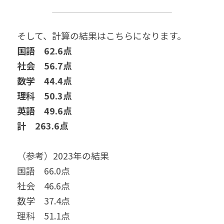
そして、計算の結果はこちらになります。
国語　62.6点　
社会　56.7点　
数学　44.4点　
理科　50.3点　
英語　49.6点
計　263.6点
（参考）2023年の結果
国語　66.0点　
社会　46.6点　
数学　37.4点　
理科　51.1点　