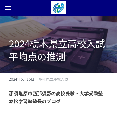
ホーム
塾長ブログ
2024栃木県立高校入試
本松学習塾とは
平均点の推測
合格体験記・実績
お問い合わせ
検索
·
2024年5月15日
栃木県立高校入試
0287-36-9450
那須塩原市西那須野の高校受験・大学受験塾　
本松学習塾塾長のブログ