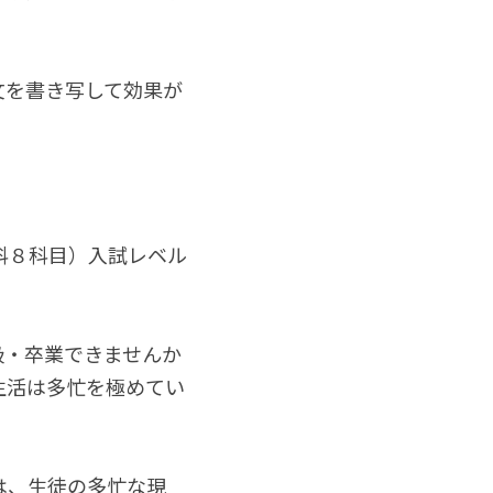
文を書き写して効果が
科８科目）入試レベル
級・卒業できませんか
生活は多忙を極めてい
は、生徒の多忙な現