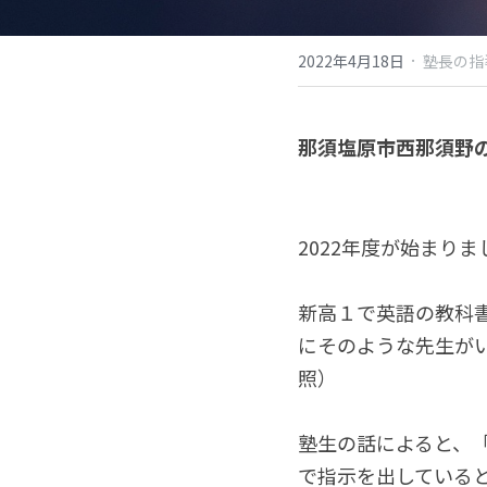
·
2022年4月18日
塾長の指
那須塩原市西那須野
2022年度が始まり
新高１で英語の教科
にそのような先生が
照）
塾生の話によると、
で指示を出している