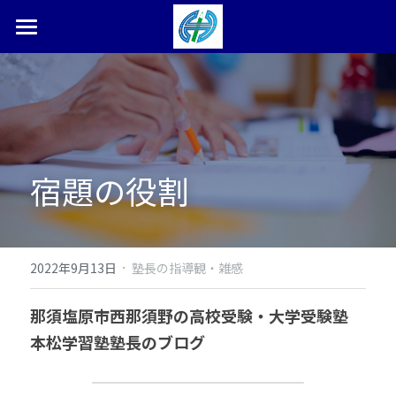
ホーム
塾長ブログ
本松学習塾とは
宿題の役割
合格体験記・実績
お問い合わせ
検索
·
2022年9月13日
塾長の指導観・雑感
0287-36-9450
那須塩原市西那須野の高校受験・大学受験塾　
本松学習塾塾長のブログ