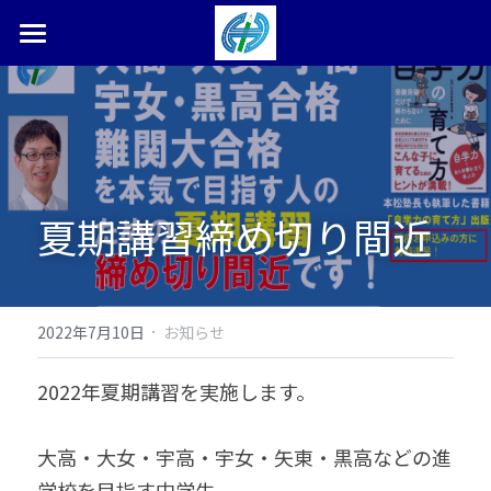
ホーム
塾長ブログ
本松学習塾とは
夏期講習締め切り間近
合格体験記・実績
お問い合わせ
検索
·
2022年7月10日
お知らせ
0287-36-9450
2022年夏期講習を実施します。
大高・大女・宇高・宇女・矢東・黒高などの進
学校を目指す中学生