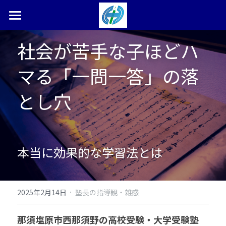
ホーム
社会が苦手な子ほどハ
塾長ブログ
マる「一問一答」の落
本松学習塾とは
とし穴
合格体験記・実績
お問い合わせ
本当に効果的な学習法とは
検索
0287-36-9450
·
2025年2月14日
塾長の指導観・雑感
那須塩原市西那須野の高校受験・大学受験塾　