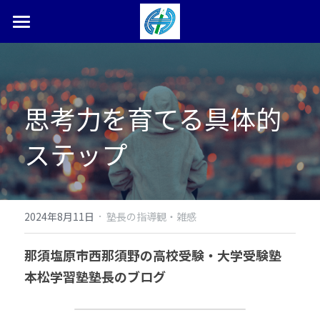
ホーム
塾長ブログ
思考力を育てる具体的
本松学習塾とは
ステップ
合格体験記・実績
お問い合わせ
検索
·
2024年8月11日
塾長の指導観・雑感
0287-36-9450
那須塩原市西那須野の高校受験・大学受験塾　
本松学習塾塾長のブログ