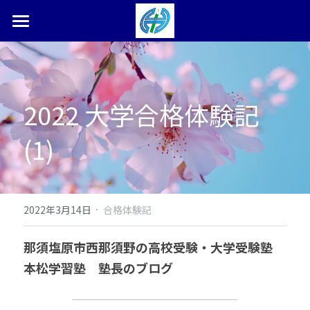
ホーム
塾長ブログ
2022 大学合格体験記
本松学習塾とは
(1)
合格体験記・実績
お問い合わせ
検索
·
2022年3月14日
合格体験記
0287-36-9450
那須塩原市西那須野の高校受験・大学受験塾　
本松学習塾　塾長のブログ