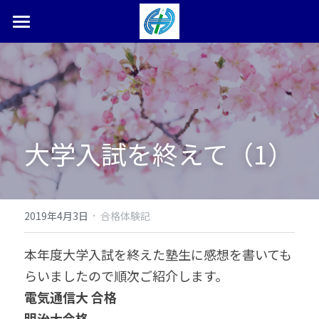
ホーム
塾長ブログ
本松学習塾とは
大学入試を終えて（1）
合格体験記・実績
お問い合わせ
検索
·
2019年4月3日
合格体験記
0287-36-9450
本年度大学入試を終えた塾生に感想を書いても
らいましたので順次ご紹介します。
電気通信大 合格
明治大合格