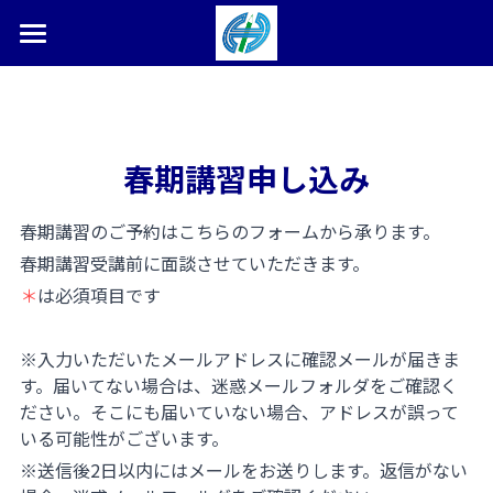
×
ブログカテゴリー
ホーム
塾長ブログ
すべてのカテゴリ
春期講習申し込み
本松学習塾とは
合格体験記
合格体験記・実績
春期講習のご予約はこちらのフォームから承ります。
春期講習受講前に面談させていただきます。
お問い合わせ
＊
は必須項目です
検索
※入力いただいたメールアドレスに確認メールが届きま
0287-36-9450
す。届いてない場合は、迷惑メールフォルダをご確認く
ださい。そこにも届いていない場合、アドレスが誤って
いる可能性がございます。
※送信後2日以内にはメールをお送りします。返信がない