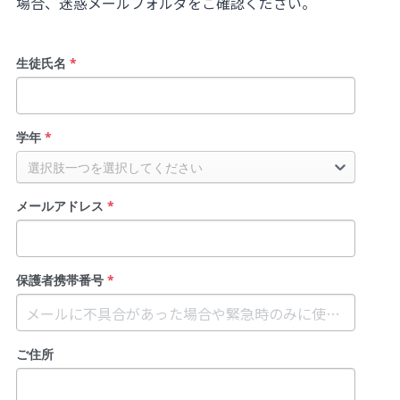
場合、迷惑メールフォルダをご確認ください。
無料個別相談お申込
生徒氏名
*
学年
*
選択肢一つを選択してください
メールアドレス
*
保護者携帯番号
*
ご住所