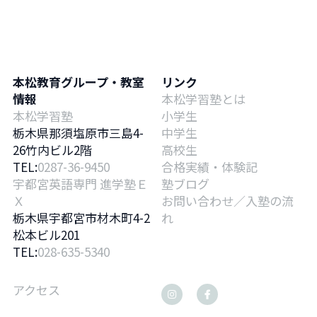
本松教育グループ・教室
リンク
情報
本松学習塾とは
本松学習塾
小学生
栃木県那須塩原市三島4-
中学生
26竹内ビル2階
高校生
TEL:
0287-36-9450
合格実績・体験記
宇都宮英語専門 進学塾Ｅ
塾ブログ
Ｘ
お問い合わせ／入塾の流
栃木県宇都宮市材木町4-2
れ
松本ビル201
TEL:
028-635-5340
アクセス